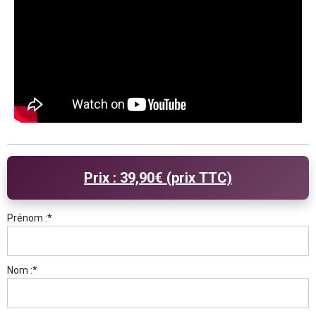
Prix :
39,90€ (prix TTC)
Prénom :*
Nom :*