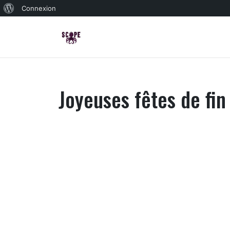
À
Connexion
propos
de
WordPress
Joyeuses fêtes de fin