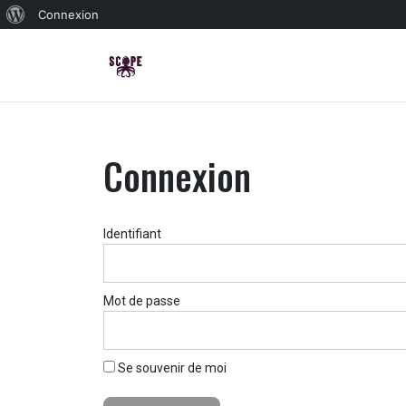
À
Connexion
propos
de
WordPress
Connexion
Identifiant
Mot de passe
Se souvenir de moi